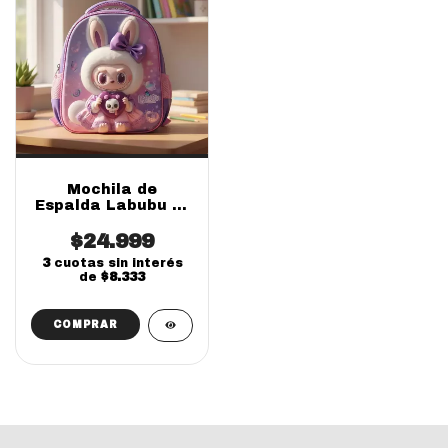
Mochila de
Espalda Labubu 12
Pulgadas Efecto
$24.999
3D
3
cuotas sin interés
de
$8.333
COMPRAR