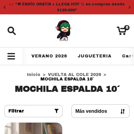
👉 “🚚 ENVÍO GRATIS + LLEGA HOY 🚀 en compras desde
$120.000”
0
VERANO 2026
JUGUETERIA
Car
Inicio
>
VUELTA AL COLE 2026
>
MOCHILA ESPALDA 10´
MOCHILA ESPALDA 10´
Filtrar