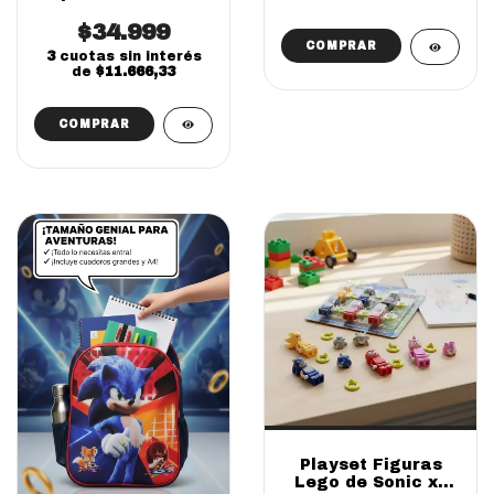
3D (SOLO ONLINE)
$34.999
3
cuotas sin interés
de
$11.666,33
Playset Figuras
Lego de Sonic x6