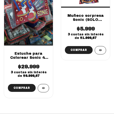
Muñeco sorpresa
Sonic (SOLO
ONLINE)
$5.999
3
cuotas sin interés
de
$1.999,67
Estuche para
Colorear Sonic 40
Piezas | Escolar
Cresko Infantil
$29.999
3
cuotas sin interés
de
$9.999,67