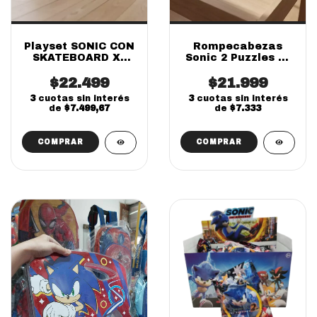
Playset SONIC CON
Rompecabezas
SKATEBOARD X1
Sonic 2 Puzzles 24
importados
y 36 Piezas |
$22.499
Tapimovil Infantil
$21.999
3
cuotas sin interés
3
cuotas sin interés
de
$7.499,67
de
$7.333
COMPRAR