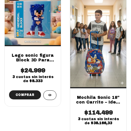
Lego sonic figura
Block 3D Para
coleccionar 553
piezas (Online)
$24.999
3
cuotas sin interés
de
$8.333
COMPRAR
Mochila Sonic 18”
con Carrito – Ideal
para el Cole | Team
$114.499
Sonic
3
cuotas sin interés
de
$38.166,33