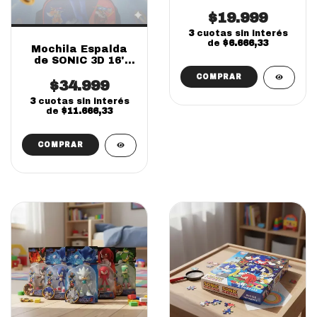
Unidades
$19.999
3
cuotas sin interés
de
$6.666,33
Mochila Espalda
de SONIC 3D 16'
(SOLO ONLINE)
$34.999
3
cuotas sin interés
de
$11.666,33