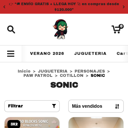
👉 “🚚 ENVÍO GRATIS + LLEGA HOY 🚀 en compras desde
$120.000”
0
VERANO 2026
JUGUETERIA
Car
Inicio
>
JUGUETERIA
>
PERSONAJES
>
PAW PATROL
>
COTILLON
>
SONIC
SONIC
Filtrar
3X2