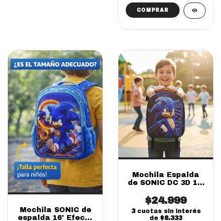
Mochila Espalda
de SONIC DC 3D 12'
(SOLO ONLINE)
$24.999
Mochila SONIC de
3
cuotas sin interés
espalda 16' Efecto
de
$8.333