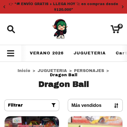
👉 “🚚 ENVÍO GRATIS + LLEGA HOY 🚀 en compras desde
$120.000”
0
VERANO 2026
JUGUETERIA
Car
Inicio
>
JUGUETERIA
>
PERSONAJES
>
Dragon Ball
Dragon Ball
Filtrar