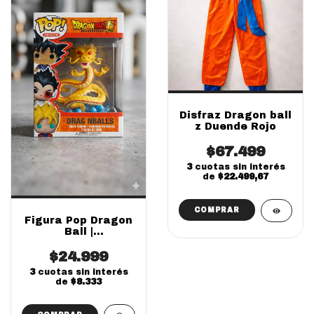
Disfraz Dragon ball
z Duende Rojo
$67.499
3
cuotas sin interés
de
$22.499,67
COMPRAR
Figura Pop Dragon
Ball |
Coleccionable
Importado de
$24.999
Personajes de
3
cuotas sin interés
Anime
de
$8.333