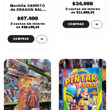
$34.999
Mochila CARRITO
3
cuotas sin interés
de DRAGON BALL
de
$11.666,33
3D 16' (SOLO
$87.499
ONLINE)
3
cuotas sin interés
de
$29.166,33