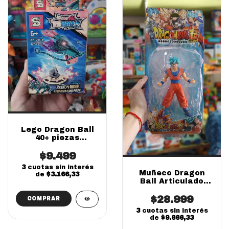
Lego Dragon Ball
40+ piezas
Individuales
$9.499
3
cuotas sin interés
Muñeco Dragon
de
$3.166,33
Ball Articulado
20cm Individual |
Juguete Infantil
$28.999
COMPRAR
3
cuotas sin interés
de
$9.666,33