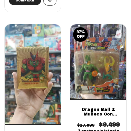
COMPRAR
47
%
OFF
Dragon Ball Z
Muñeco Con
Accesorios SUPER
SALE!
$9.499
$17.999