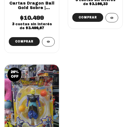
3
cuotas sin interés
Cartas Dragon Ball
de
$3.166,33
Gold Sobre |
Coleccionable
$10.499
Infantil
3
cuotas sin interés
de
$3.499,67
26
%
OFF