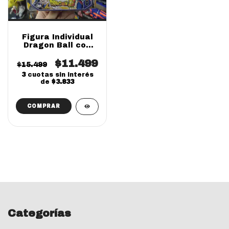
Figura Individual
Dragon Ball con
Accesorios en
Blister | Juguete
$11.499
$15.499
Coleccionable
3
cuotas sin interés
de
$3.833
Categorías