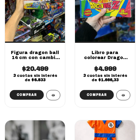
Figura dragon ball
Libro para
14 cm con cambio
colorear Dragon
de cara y
Ball SUPER SALE!
accesorios
$20.499
$4.999
coleccionables
3
cuotas sin interés
3
cuotas sin interés
de
$6.833
de
$1.666,33
COMPRAR
COMPRAR