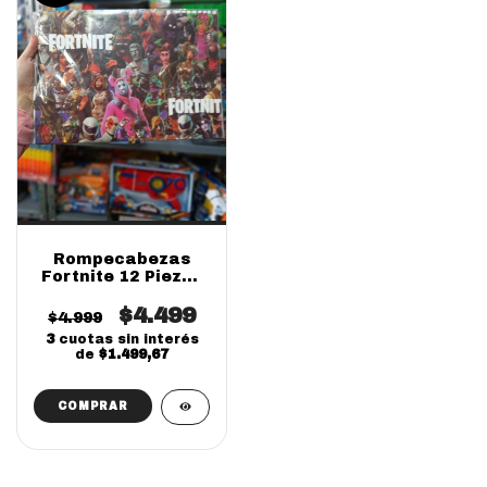
Rompecabezas
Fortnite 12 Piezas
SUPER SALE !
$4.499
$4.999
3
cuotas sin interés
de
$1.499,67