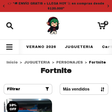
👉 “🚚 ENVÍO GRATIS + LLEGA HOY 🚀 en compras desde
$120.000”
0
VERANO 2026
JUGUETERIA
Car
Inicio
>
JUGUETERIA
>
PERSONAJES
>
Fortnite
Fortnite
Filtrar
10
%
OFF