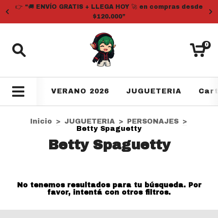
👉 “🚚 ENVÍO GRATIS + LLEGA HOY 🚀 en compras desde
$120.000”
0
VERANO 2026
JUGUETERIA
Car
Inicio
>
JUGUETERIA
>
PERSONAJES
>
Betty Spaguetty
Betty Spaguetty
No tenemos resultados para tu búsqueda. Por
favor, intentá con otros filtros.