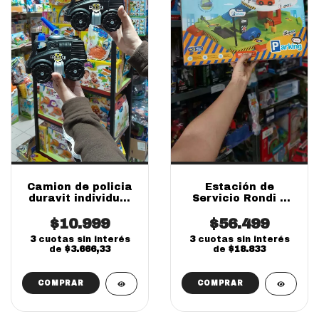
Camion de policia
Estación de
duravit individual
Servicio Rondi 1
chico
Nivel | Juguete
$10.999
Infantil Didáctico
$56.499
con Autos y
3
cuotas sin interés
3
cuotas sin interés
Accesorios
de
$3.666,33
de
$18.833