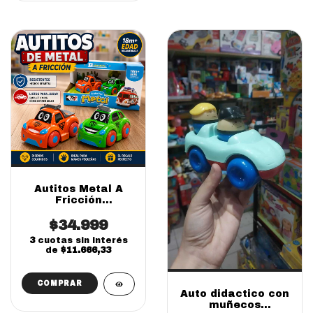
Autitos Metal A
Fricción
Resistentes Para
$34.999
Niños X2
3
cuotas sin interés
de
$11.666,33
Auto didactico con
muñecos