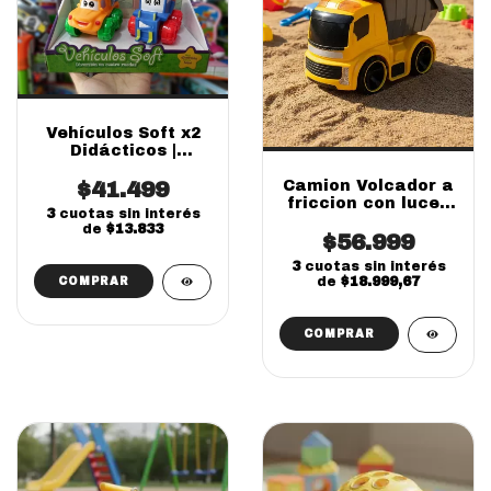
Vehículos Soft x2
Didácticos |
Juguete Fibro
$41.499
Infantil
Camion Volcador a
friccion con luces
3
cuotas sin interés
y sonidos Ditoys
de
$13.833
$56.999
3
cuotas sin interés
de
$18.999,67