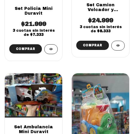
Set Camion
Set Policia Mini
Volcador y
Duravit
Excavadora
$24.999
Duravit
$21.999
3
cuotas sin interés
3
cuotas sin interés
de
$8.333
de
$7.333
Set Ambulancia
Mini Duravit