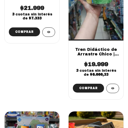
$21.999
3
cuotas sin interés
de
$7.333
Tren Didáctico de
Arrastre Chico |
Juguete Calesita
Educativo para
$19.999
Bebés
3
cuotas sin interés
de
$6.666,33