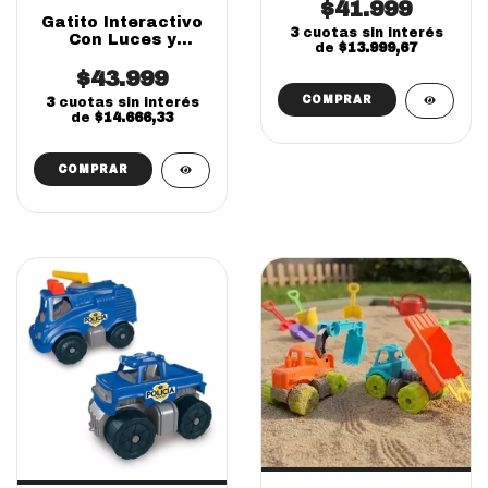
Infantil Set
$41.999
Gatito Interactivo
Construcción
3
cuotas sin interés
Con Luces y
de
$13.999,67
Sonidos – Juguete
De Arrastre Lionels
$43.999
3
cuotas sin interés
de
$14.666,33