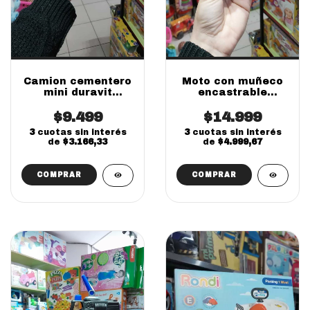
Camion cementero
Moto con muñeco
mini duravit
encastrable
individual chico
importado e&b
$9.499
$14.999
didactico
3
cuotas sin interés
3
cuotas sin interés
de
$3.166,33
de
$4.999,67