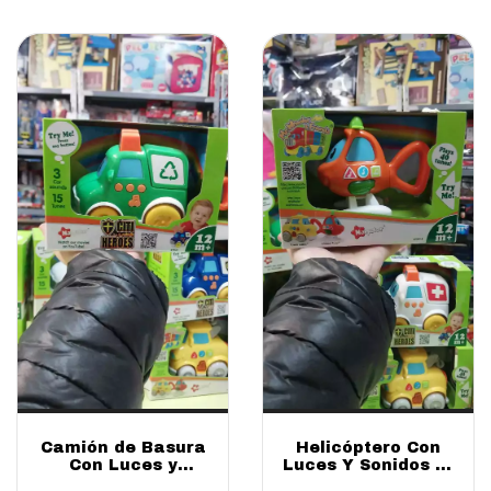
Camión de Basura
Helicóptero Con
Con Luces y
Luces Y Sonidos 10
Sonidos 10 cm |
Cm Lionels –