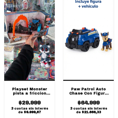
Paw Patrol Auto
Playset Monster
Chase Con Figura
pista a friccion
Original Niños +3
Importado
$64.999
Años
$29.999
3
cuotas sin interés
3
cuotas sin interés
de
$21.666,33
de
$9.999,67