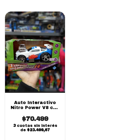
Auto Interactivo
Nitro Power V8 con
Luces y Sonidos |
Fibro Infantil
$70.499
3
cuotas sin interés
de
$23.499,67