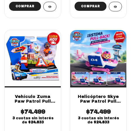
Vehículo Zuma
Helicóptero Skye
Paw Patrol Pull
Paw Patrol Pull
Back Con Figura
Back Con Figura
Rescue (Online)
$74.499
$74.499
(online)
3
cuotas sin interés
3
cuotas sin interés
de
$24.833
de
$24.833