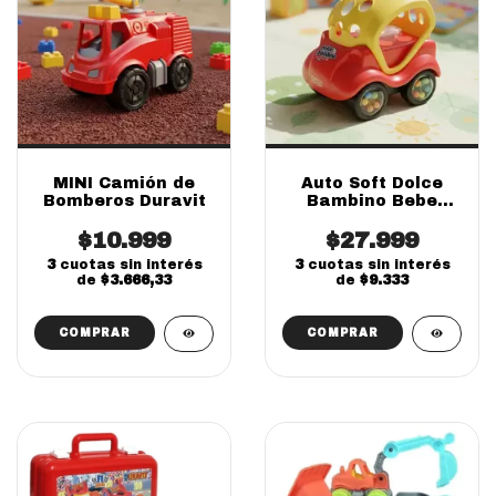
MINI Camión de
Auto Soft Dolce
Bomberos Duravit
Bambino Bebe
Ditoys
$10.999
$27.999
3
cuotas sin interés
3
cuotas sin interés
de
$3.666,33
de
$9.333