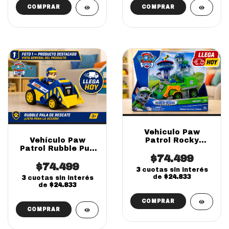
Vehiculo Paw
Vehículo Paw
Patrol Rocky
Patrol Rubble Pull
Rescate Pull Back
Back Search &
Original (online)
$74.499
Rescue (online)
$74.499
3
cuotas sin interés
de
$24.833
3
cuotas sin interés
de
$24.833