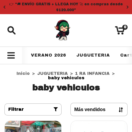
👉 “🚚 ENVÍO GRATIS + LLEGA HOY 🚀 en compras desde
$120.000”
0
VERANO 2026
JUGUETERIA
Car
Inicio
>
JUGUETERIA
>
1 RA INFANCIA
>
baby vehiculos
baby vehiculos
Filtrar