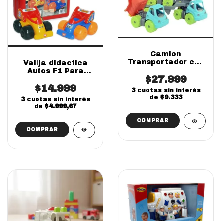
Camion
Transportador con
Valija didactica
Excavadora y
Autos F1 Para
Volcador Duravit
$27.999
armar Duravit
$14.999
3
cuotas sin interés
de
$9.333
3
cuotas sin interés
de
$4.999,67