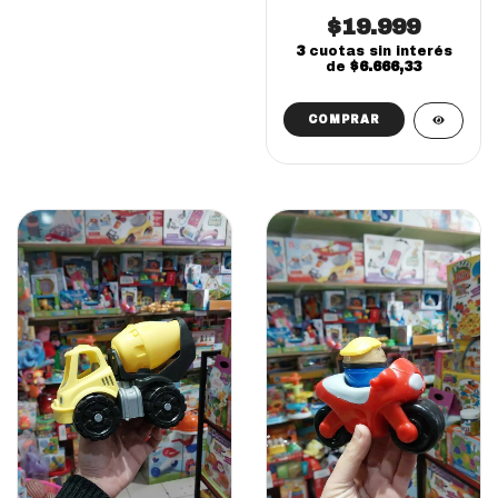
encastrables
importado e&b
$19.999
didactico
3
cuotas sin interés
de
$6.666,33