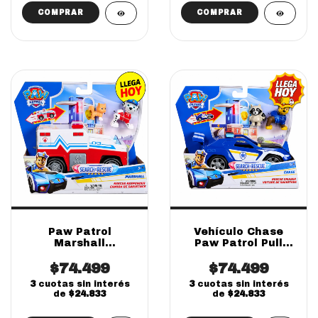
Paw Patrol
Vehículo Chase
Marshall
Paw Patrol Pull
Ambulancia Pull
Back Con Figura
Back Con Figura
$74.499
Search & Rescue
$74.499
(Online)
(Online)
3
cuotas sin interés
3
cuotas sin interés
de
$24.833
de
$24.833