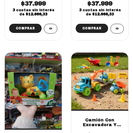
Juguete Lionels
$37.999
$37.999
Juguete
Interactivo
3
cuotas sin interés
3
cuotas sin interés
de
$12.666,33
de
$12.666,33
Camión Con
Excavadora Y
Volcador Juguete