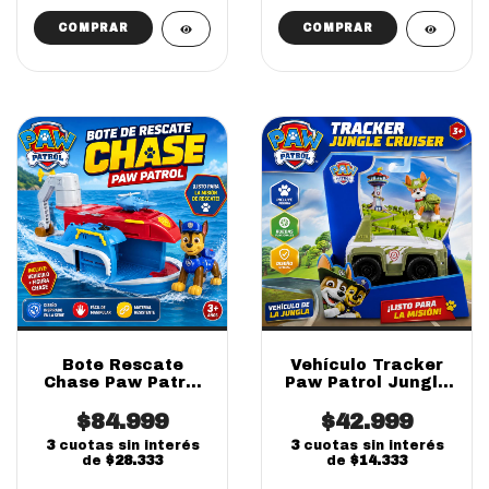
Bote Rescate
Vehículo Tracker
Chase Paw Patrol
Paw Patrol Jungle
Con Figura Para
Cruiser Con Figura
Niños (online)
$84.999
$42.999
(online)
3
cuotas sin interés
3
cuotas sin interés
de
$28.333
de
$14.333