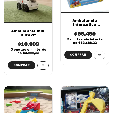
Ambulancia
Interactiva
Emergency Rescue
Ambulancia Mini
Vehicles | Winfun
$96.499
Duravit
Imp Blumen
3
cuotas sin interés
de
$32.166,33
$10.999
3
cuotas sin interés
de
$3.666,33