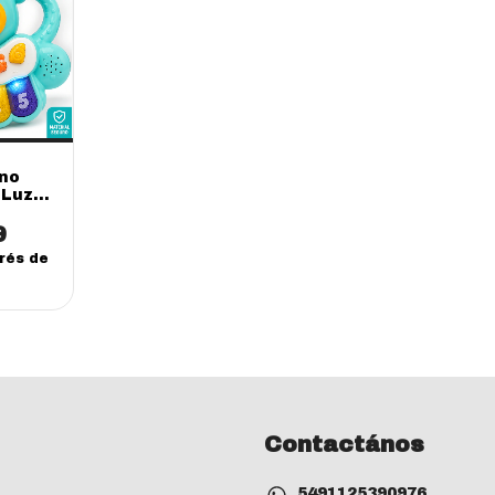
no
 Luz
activo
9
erés de
Contactános
5491125390976