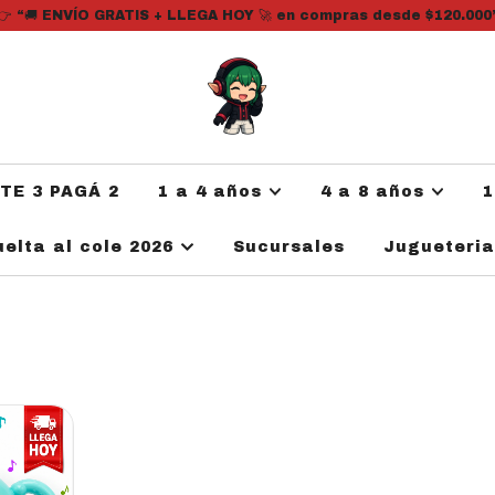
👉 “🚚 ENVÍO GRATIS + LLEGA HOY 🚀 en compras desde $120.000
ATE 3 PAGÁ 2
1 a 4 años
4 a 8 años
1
uelta al cole 2026
Sucursales
Jugueteri