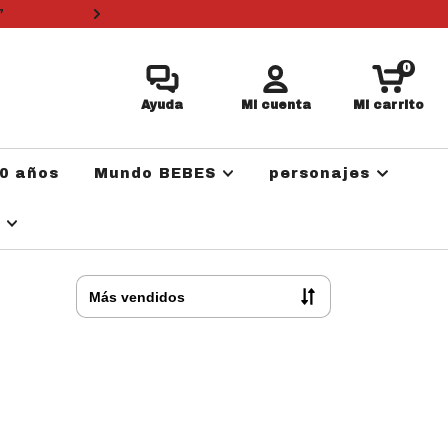
”
3 cuotas sin i
0
Ayuda
Mi cuenta
Mi carrito
0 años
Mundo BEBES
personajes
a