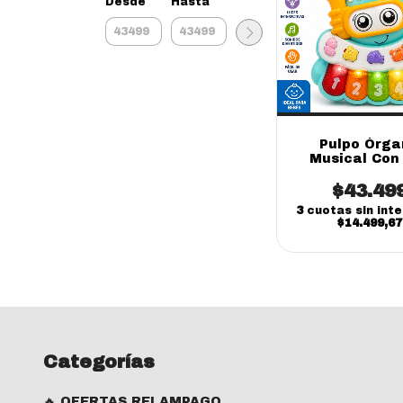
Desde
Hasta
Pulpo Órga
Musical Con
Juguete Inter
$43.49
Bebés
3
cuotas sin int
$14.499,67
Categorías
🔥 OFERTAS RELAMPAGO