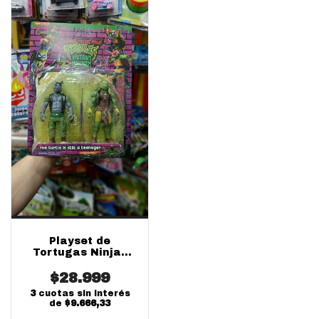
Playset de
Tortugas Ninjas
con Accesorios
Importados
$28.999
3
cuotas sin interés
de
$9.666,33