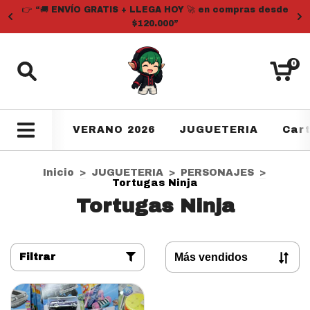
👉 “🚚 ENVÍO GRATIS + LLEGA HOY 🚀 en compras desde
$120.000”
0
VERANO 2026
JUGUETERIA
Car
Inicio
>
JUGUETERIA
>
PERSONAJES
>
Tortugas Ninja
Tortugas Ninja
Filtrar