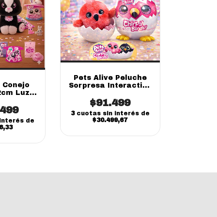
Pets Alive Peluche
e Conejo
Sorpresa Interactivo
2cm Luz
Bebés Niños (onine)
s (online)
$91.499
.499
3
cuotas sin interés de
$30.499,67
interés de
6,33