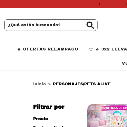
 seleccionados
🔥 OFERTAS RELAMPAGO
👉 🔥 3x2 LLEV
V
Inicio
>
PERSONAJES/PETS ALIVE
Filtrar por
Precio