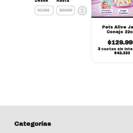
Desde
Hasta
Pets Alive J
Conejo 22
Sorpresa Luz 
$129.99
(online)
3
cuotas sin int
$43.333
Categorías