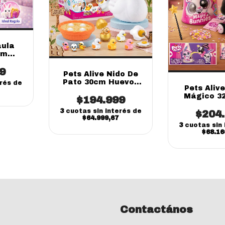
aula
cm
Niños
9
Pets Alive Nido De
Pato 30cm Huevos
erés de
Pets Aliv
Sorpresa Niños
Mágico 3
$194.999
(online)
Sonido Niño
3
cuotas sin interés de
$204
$64.999,67
3
cuotas sin 
$68.16
Contactános