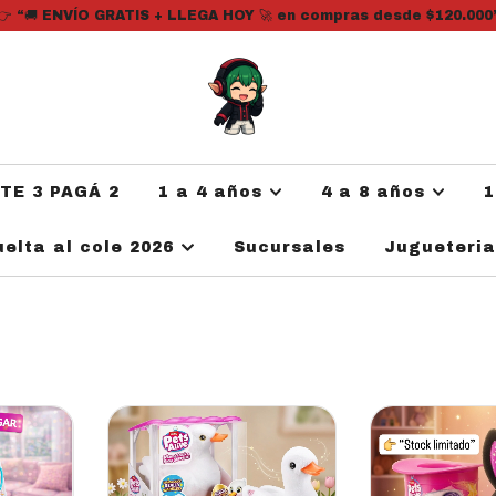
👉 “🚚 ENVÍO GRATIS + LLEGA HOY 🚀 en compras desde $120.000
ATE 3 PAGÁ 2
1 a 4 años
4 a 8 años
1
uelta al cole 2026
Sucursales
Jugueteri