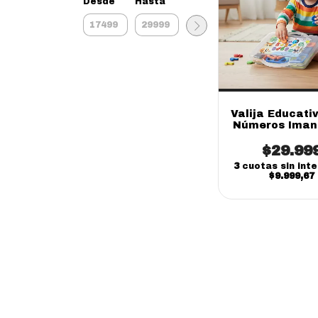
Desde
Hasta
Valija Educati
Números Iman
De Goma Ev
Piezas Kre
$29.99
(online)
3
cuotas sin int
$9.999,67