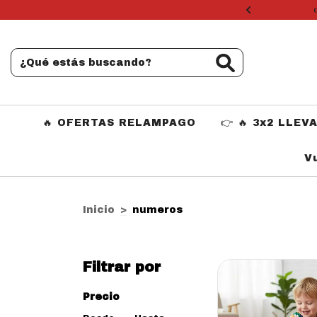
 seleccionados
🔥 OFERTAS RELAMPAGO
👉 🔥 3x2 LLEV
V
Inicio
>
numeros
Filtrar por
Precio