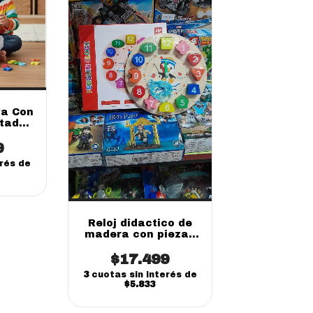
va Con
tados
a 42
ker
9
erés de
Reloj didactico de
madera con piezas
encastrables
Numeros hora
$17.499
3
cuotas sin interés de
$5.833