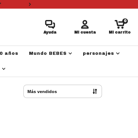
”
3 cuotas sin i
0
Ayuda
Mi cuenta
Mi carrito
0 años
Mundo BEBES
personajes
a