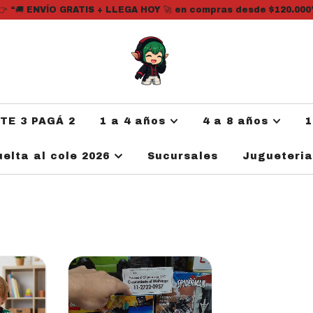
👉 “🚚 ENVÍO GRATIS + LLEGA HOY 🚀 en compras desde $120.000
ATE 3 PAGÁ 2
1 a 4 años
4 a 8 años
1
uelta al cole 2026
Sucursales
Jugueteri