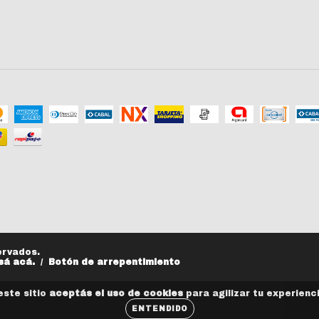
ervados.
sá acá.
/
Botón de arrepentimiento
este sitio
aceptás el uso de cookies
para agilizar tu experienc
ENTENDIDO