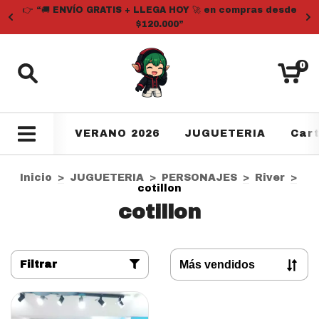
👉 “🚚 ENVÍO GRATIS + LLEGA HOY 🚀 en compras desde
$120.000”
0
VERANO 2026
JUGUETERIA
Car
Inicio
>
JUGUETERIA
>
PERSONAJES
>
River
>
cotillon
cotillon
Filtrar