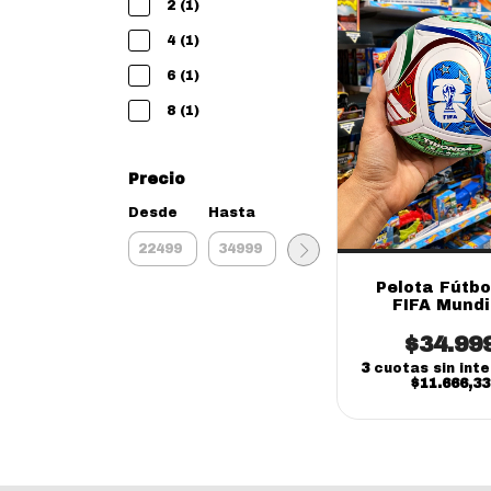
2 (1)
4 (1)
6 (1)
8 (1)
Precio
Desde
Hasta
Pelota Fútbo
FIFA Mundi
Resistente N
$34.99
Adultos
3
cuotas sin int
$11.666,33