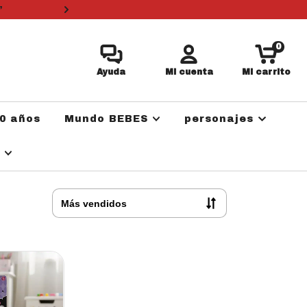
”
3 cuotas sin i
0
Ayuda
Mi cuenta
Mi carrito
0 años
Mundo BEBES
personajes
a