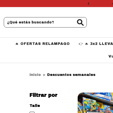
 seleccionados
🔥 OFERTAS RELAMPAGO
👉 🔥 3x2 LLEV
V
Inicio
>
Descuentos semanales
Filtrar por
Talle