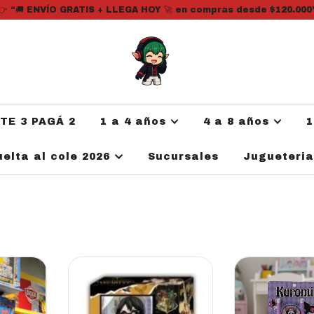
👉 “🚚 ENVÍO GRATIS + LLEGA HOY 🚀 en compras desde $120.000
ATE 3 PAGÁ 2
1 a 4 años
4 a 8 años
1
uelta al cole 2026
Sucursales
Jugueteri