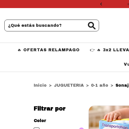
 seleccionados
🔥 OFERTAS RELAMPAGO
👉 🔥 3x2 LLEV
V
Inicio
>
JUGUETERIA
>
0-1 año
>
Sonaj
Filtrar por
Color