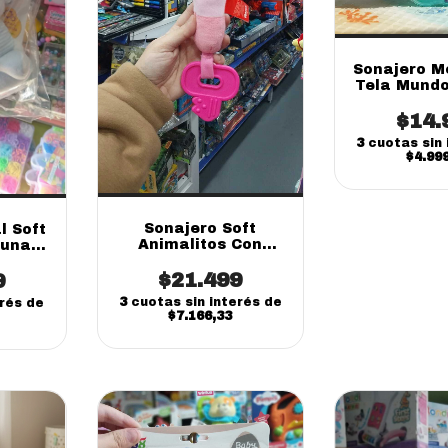
Sonajero Mo
Tela Mundo
Juguete S
$14.
Infan
3
cuotas sin 
$4.99
Sonajero Soft
l Soft
Animalitos Con
una |
Mordillo 25 cm |
iento
Juguete Para Bebés
$21.499
9
3
cuotas sin interés de
erés de
$7.166,33