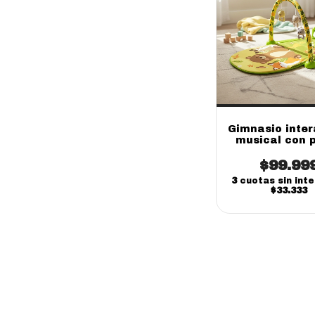
Gimnasio inter
musical con 
babygus
$99.99
3
cuotas sin int
$33.333