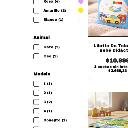
Rosa (4)
Amarillo (2)
Blanco (1)
Animal
Librito De Tel
Gato (1)
Bebé Didáct
apego 12 x 1
Oso (1)
$10.99
(online)
3
cuotas sin int
$3.666,33
Modelo
1 (1)
2 (1)
3 (2)
4 (1)
Conejito (1)