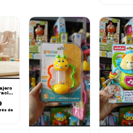
ajero
ración
9
erés de