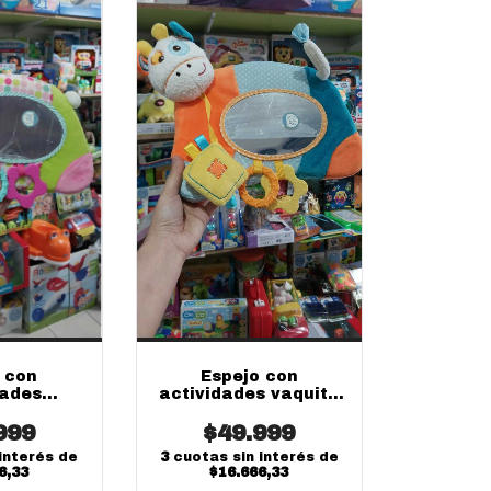
 con
Espejo con
dades
actividades vaquita
o Fibro
Fibro
999
$49.999
interés de
3
cuotas sin interés de
6,33
$16.666,33