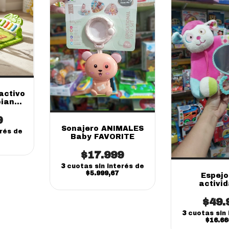
activo
piano
9
Sonajero ANIMALES
erés de
Baby FAVORITE
$17.999
3
cuotas sin interés de
$5.999,67
Espejo
activi
corderit
$49.
3
cuotas sin 
$16.66