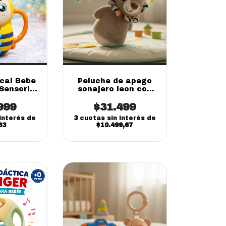
cal Bebe
Peluche de apego
Sensorial
sonajero leon con
actico
luces y sonidos
999
$31.499
interés de
3
cuotas sin interés de
33
$10.499,67