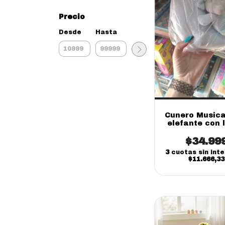
Precio
Desde
Hasta
Cunero Musica
elefante con l
peluche nacim
$34.99
3
cuotas sin int
$11.666,33