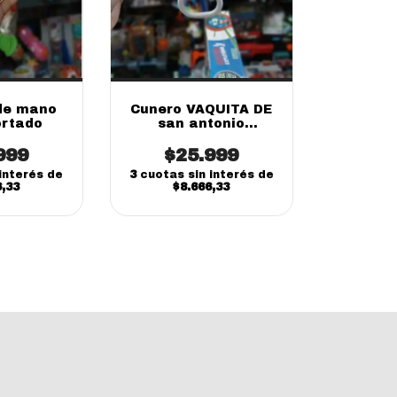
de mano
Cunero VAQUITA DE
rtado
san antonio
interactiva musical
999
35cm Sebigus
$25.999
interés de
3
cuotas sin interés de
6,33
$8.666,33