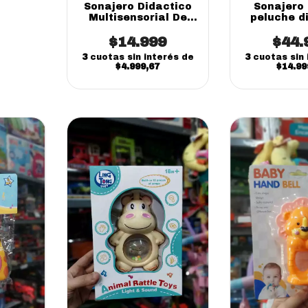
Sonajero Didactico
Sonajero 
Multisensorial De
peluche d
Mano Sebigus
con luces 
$14.999
winfun
$44.
3
cuotas sin interés de
3
cuotas sin 
$4.999,67
$14.99