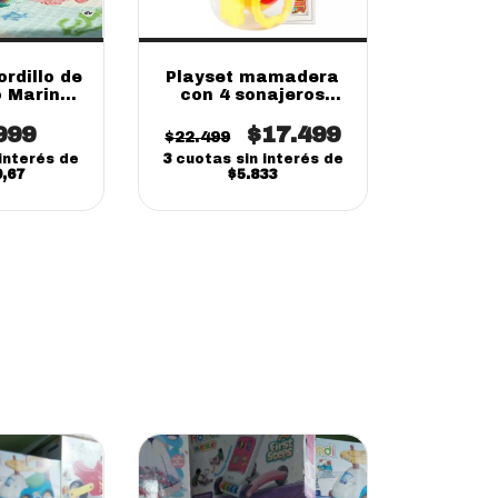
rdillo de
Playset mamadera
 Marino |
con 4 sonajeros
ensorial
20cm
999
til
$17.499
$22.499
interés de
3
cuotas sin interés de
9,67
$5.833