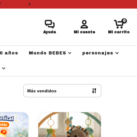
”
3 cuotas sin i
0
Ayuda
Mi cuenta
Mi carrito
0 años
Mundo BEBES
personajes
a