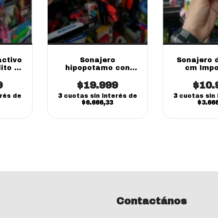
activo
Sonajero
Sonajero 
ito en
hipopotamo con
cm Impo
ico y
luces y sonidos
ara
9
Importado
$19.999
$10.
erés de
3
cuotas sin interés de
3
cuotas sin 
$6.666,33
$3.66
Contactános