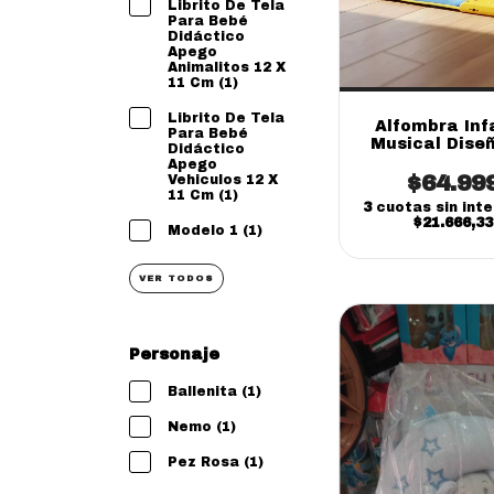
Librito De Tela
Para Bebé
Didáctico
Apego
Animalitos 12 X
11 Cm (1)
Librito De Tela
Alfombra Inf
Para Bebé
Musical Dise
Didáctico
Animales En 
Apego
$64.99
Vehiculos 12 X
11 Cm (1)
3
cuotas sin int
$21.666,33
Modelo 1 (1)
VER TODOS
Personaje
Ballenita (1)
Nemo (1)
Pez Rosa (1)