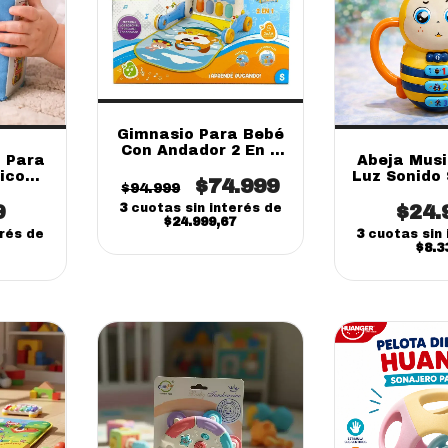
Gimnasio Para Bebé
Con Andador 2 En 1
a Para
Abeja Musi
Musical (ONLINE)
ico
Luz Sonido 
$74.999
$94.999
1 cm
13cm Did
9
$24.
3
cuotas sin interés de
$24.999,67
erés de
3
cuotas sin 
$8.3