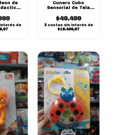
leon de
Cunero Cubo
idactico
Sensorial de Tela
y sonidos
con Espejo Winfun |
 20cm
999
Juguete Didáctico
$49.499
para Bebés
interés de
3
cuotas sin interés de
9,67
$16.499,67