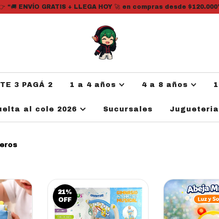
👉 “🚚 ENVÍO GRATIS + LLEGA HOY 🚀 en compras desde $120.000
ATE 3 PAGÁ 2
1 a 4 años
4 a 8 años
1
uelta al cole 2026
Sucursales
Jugueteri
eros
21
%
OFF