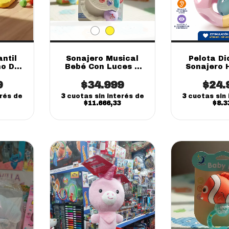
antil
Sonajero Musical
Pelota Di
ño De
Bebé Con Luces Y
Sonajero 
Caja
Sonidos Sensorial
Para Be
9
$34.999
$24.
Mes
erés de
3
cuotas sin interés de
3
cuotas sin 
$11.666,33
$8.3