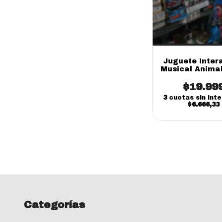
Juguete Inter
Musical Animal
Bolsa | Didáct
Importado p
$19.99
Bebés
3
cuotas sin int
$6.666,33
Categorías