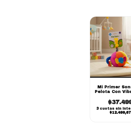
Mi Primer Son
Pelota Con Vib
Fibro
$37.49
3
cuotas sin int
$12.499,67