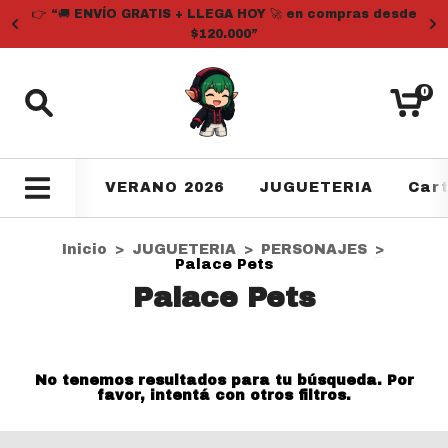
👉 “🚚 ENVÍO GRATIS + LLEGA HOY 🚀 en compras desde
$120.000”
0
VERANO 2026
JUGUETERIA
Car
Inicio
>
JUGUETERIA
>
PERSONAJES
>
Palace Pets
Palace Pets
No tenemos resultados para tu búsqueda. Por
favor, intentá con otros filtros.