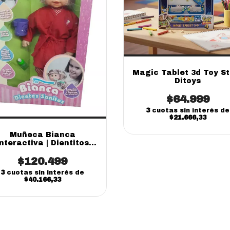
Magic Tablet 3d Toy St
Ditoys
$64.999
3
cuotas sin interés de
$21.666,33
Muñeca Bianca
Interactiva | Dientitos
Limpios Blumen
$120.499
3
cuotas sin interés de
$40.166,33