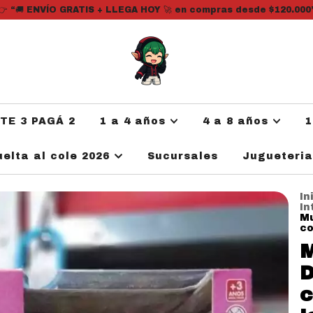
👉 “🚚 ENVÍO GRATIS + LLEGA HOY 🚀 en compras desde $120.000
ATE 3 PAGÁ 2
1 a 4 años
4 a 8 años
1
uelta al cole 2026
Sucursales
Jugueteri
In
In
Mu
co
M
D
c