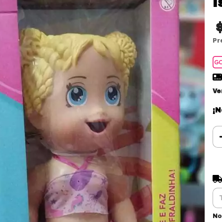
I
Pr
Ve
¡N
En
No