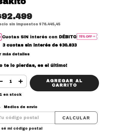
sakito
$92.499
ecio sin impuestos
$76.445,45
Cuotas SIN interés con
DÉBITO
3
cuotas sin interés de
$30.833
r más detalles
o te lo pierdas, es el último!
1
en stock
tregas para el CP:
CAMBIAR CP
Medios de envío
CALCULAR
 sé mi código postal