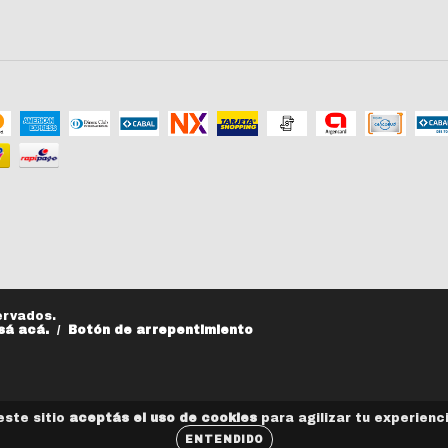
ervados.
sá acá.
/
Botón de arrepentimiento
este sitio
aceptás el uso de cookies
para agilizar tu experienc
ENTENDIDO