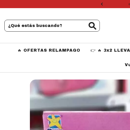
 seleccionados
🔥 OFERTAS RELAMPAGO
👉 🔥 3x2 LLEV
V