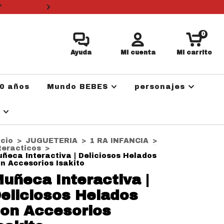
”
3 cuotas sin i
0
Ayuda
Mi cuenta
Mi carrito
0 años
Mundo BEBES
personajes
a
icio
>
JUGUETERIA
>
1 RA INFANCIA
>
teracticos
>
ñeca Interactiva | Deliciosos Helados
n Accesorios Isakito
uñeca Interactiva |
eliciosos Helados
on Accesorios