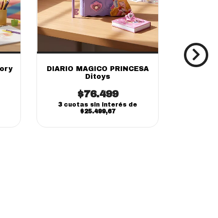
ory
DIARIO MAGICO PRINCESA
Barco
Ditoys
Funny LI
p
$76.499
3
cuotas sin interés de
3
cuot
$25.499,67